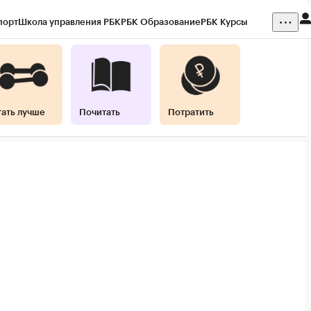
порт
Школа управления РБК
РБК Образование
РБК Курсы
ния
Кредитные рейтинги
Франшизы
Газета
Спецпроекты СПб
 наличной валюты
тать лучше
Почитать
Потратить