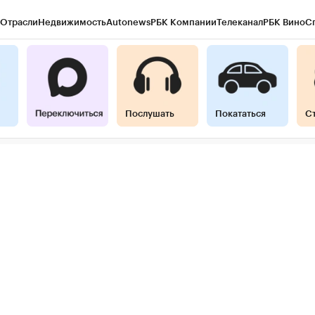
Отрасли
Недвижимость
Autonews
РБК Компании
Телеканал
РБК Вино
С
ы
Город
Стиль
Крипто
РБК Бизнес-среда
Дискуссионный клуб
Исследова
гентов
Политика
Экономика
Бизнес
Технологии и медиа
Финансы
Рынок
Послушать
Покататься
С