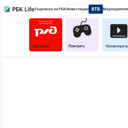
Подписка на РБК
Инвестиции
Мероприятия
РБК Life
Тренды
Визионеры
Национальные проект
Конференции СПб
Спецпроекты
Проверка контра
Погулять
Посмотреть