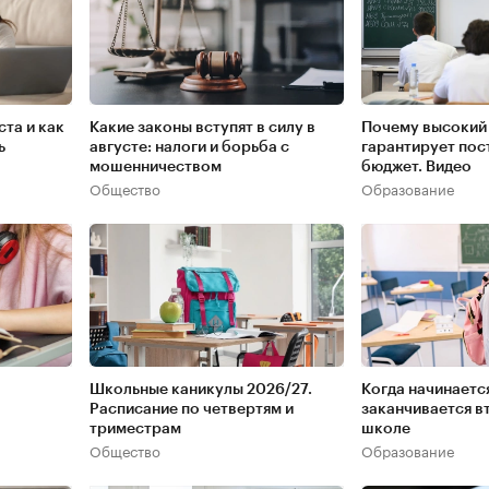
ста и как
Какие законы вступят в силу в
Почему высокий 
ь
августе: налоги и борьба с
гарантирует пос
мошенничеством
бюджет. Видео
Общество
Образование
Школьные каникулы 2026/27.
Когда начинаетс
Расписание по четвертям и
заканчивается в
триместрам
школе
Общество
Образование