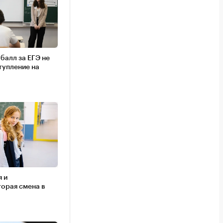
балл за ЕГЭ не
тупление на
я и
торая смена в