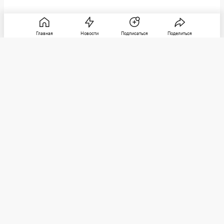
Главная
Новости
Подписаться
Поделиться
РБК
Категории
О компании
Погулять
Контактная информация
Поиграть
Редакция
Посмотреть
Размещение рекламы
Max
Послушать
Социальные сети
Покататься
Telegram
Стать лучше