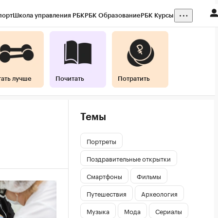
порт
Школа управления РБК
РБК Образование
РБК Курсы
тать лучше
Почитать
Потратить
Темы
Портреты
Поздравительные открытки
Смартфоны
Фильмы
Путешествия
Археология
Музыка
Мода
Сериалы