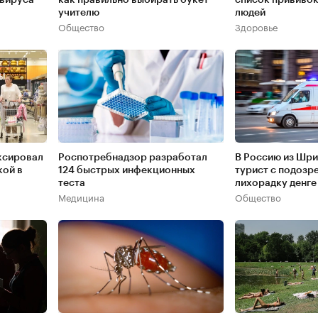
учителю
людей
Общество
Здоровье
ксировал
Роспотребнадзор разработал
В Россию из Шр
кой в
124 быстрых инфекционных
турист с подозр
теста
лихорадку денге
Медицина
Общество