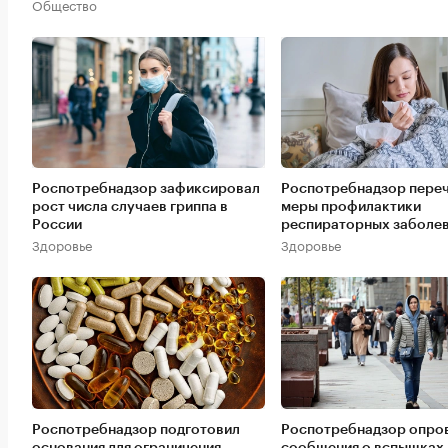
Общество
Роспотребнадзор зафиксировал
Роспотребнадзор пере
рост числа случаев гриппа в
меры профилактики
России
респираторных заболе
Здоровье
Здоровье
Роспотребнадзор подготовил
Роспотребнадзор опро
основания для ограничения
сообщения о вспышках