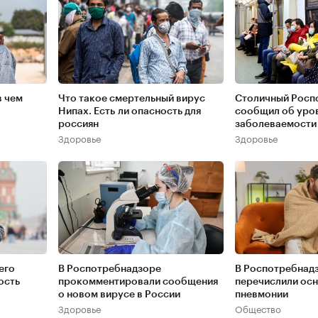
в чем
Что такое смертельный вирус
Столичный Росп
Нипах. Есть ли опасность для
сообщил об уро
россиян
заболеваемости
Здоровье
Здоровье
его
В Роспотребнадзоре
В Роспотребнад
ость
прокомментировали сообщения
перечислили ос
о новом вирусе в России
пневмонии
Здоровье
Общество