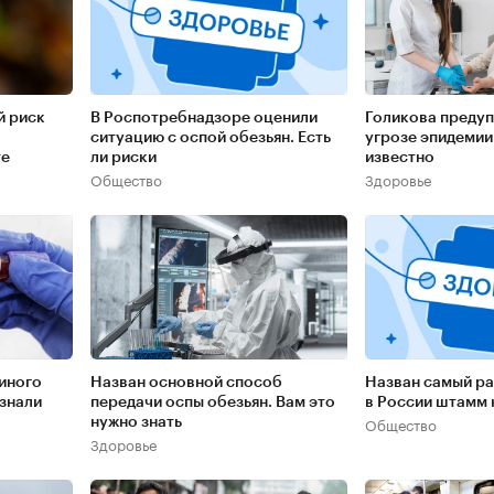
й риск
В Роспотребнадзоре оценили
Голикова предуп
ситуацию с оспой обезьян. Есть
угрозе эпидемии
те
ли риски
известно
Общество
Здоровье
виного
Назван основной способ
Назван самый р
узнали
передачи оспы обезьян. Вам это
в России штамм
Общество
нужно знать
Здоровье