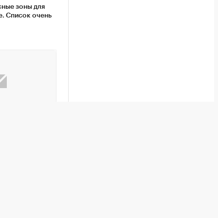
ные зоны для
е. Список очень
ихаил Булгаков»
и человек. Что