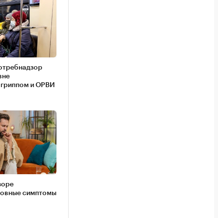
отребнадзор
вне
 гриппом и ОРВИ
зоре
новные симптомы