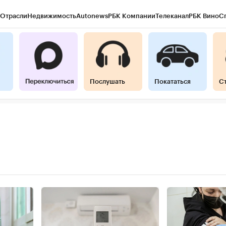
Отрасли
Недвижимость
Autonews
РБК Компании
Телеканал
РБК Вино
С
Послушать
Покататься
С