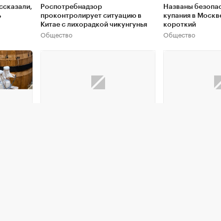
ссказали,
Роспотребнадзор
Названы безопас
ь
проконтролирует ситуацию в
купания в Москв
Китае с лихорадкой чикунгунья
короткий
Общество
Общество
осьми
Россиянам напомнили, как
На теплоходе «М
выбрать качественное и вкусное
отравились сотн
ока
мороженое
известно
Здоровье
Общество