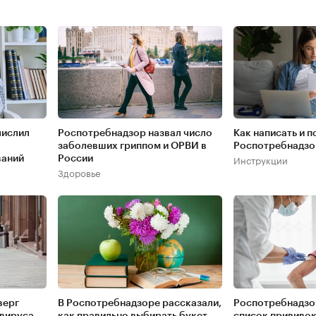
числил
Роспотребнадзор назвал число
Как написать и п
заболевших гриппом и ОРВИ в
Роспотребнадзо
Инструкции
ваний
России
Здоровье
верг
В Роспотребнадзоре рассказали,
Роспотребнадзо
 вируса
как правильно выбирать букет
список прививок