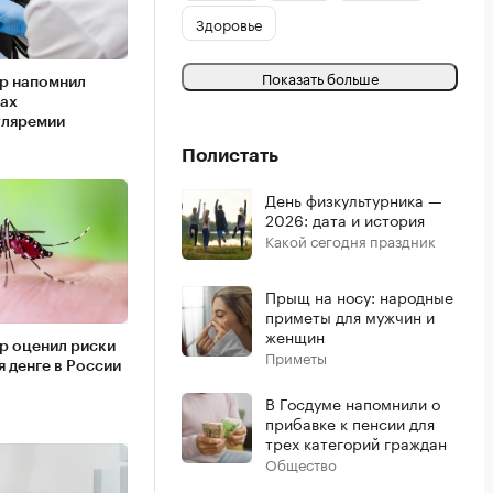
Здоровье
Показать больше
р напомнил
рах
уляремии
Полистать
День физкультурника —
2026: дата и история
Какой сегодня праздник
Прыщ на носу: народные
приметы для мужчин и
женщин
р оценил риски
Приметы
 денге в России
В Госдуме напомнили о
прибавке к пенсии для
трех категорий граждан
Общество