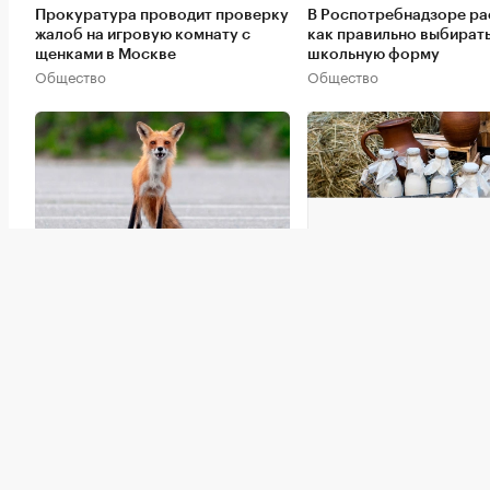
Прокуратура проводит проверку
В Роспотребнадзоре ра
жалоб на игровую комнату с
как правильно выбират
щенками в Москве
школьную форму
Общество
Общество
Роспотребнадзор перечислил
В Дагестане семья из в
основные источники бешенства.
человек заразилась
Это надо знать
бруцеллезом из-за мол
Здоровье
Здоровье