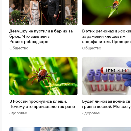
Девушку не пустили в бар из-за
В этих регионах высоки
брюк. Что заявили в
заражения клещевым
Роспотребнадзоре
энцефалитом. Проверь
Общество
Общество
В России проснулись клещи.
Будет ли новая волна с
Почему это произошло так рано
гриппа весной. Мы все 
Здоровье
Здоровье