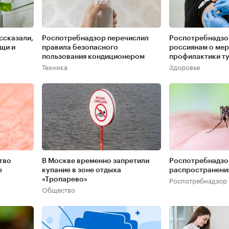
ссказали,
Роспотребнадзор перечислил
Роспотребнадзо
щи и
правила безопасного
россиянам о ме
пользования кондиционером
профилактики т
Техника
Здоровье
тво
В Москве временно запретили
Роспотребнадзо
е
купание в зоне отдыха
распространения
Роспотребнадзор
«Тропарево»
Общество