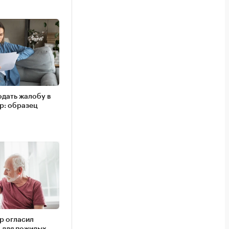
одать жалобу в
р: образец
р огласил
 для пожилых