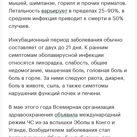
мышей, шимпанзе, горилл и прочих приматов.
Летальность
варьирует
в пределах 25–90%, в
среднем инфекция приводит к смерти в 50%
случаев.
Инкубационный период заболевания обычно
составляет от двух до 21 дня. К ранним
симптомам эболавирусной инфекции
относятся лихорадка, слабость, общее
недомогание, мышечная боль, головная боль и
боль в горле. За ними следуют рвота, диарея,
боль в животе, сыпь, а также симптомы
нарушения функций почек и печени.
В мае этого года Всемирная организация
здравоохранения
объявила
международный
режим ЧС из-за вспышки Эболы в Конго и
Уганде. Возбудителем заболевания стал
подвид вируса Эболы Бундибуджио, для