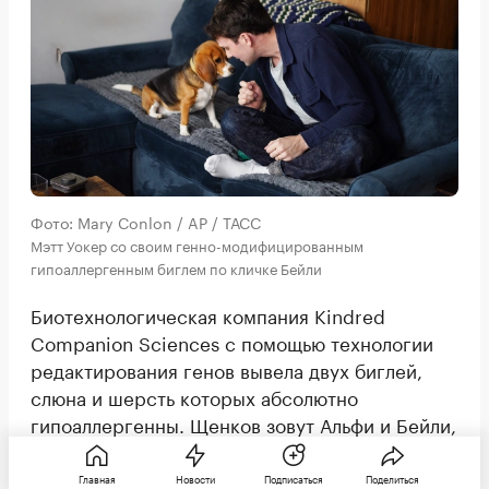
Фото: Mary Conlon / AP / ТАСС
Мэтт Уокер со своим генно-модифицированным
гипоаллергенным биглем по кличке Бейли
Биотехнологическая компания Kindred
Companion Sciences с помощью технологии
редактирования генов вывела двух биглей,
слюна и шерсть которых абсолютно
гипоаллергенны. Щенков зовут Альфи и Бейли,
и они родились в сентябре 2024 года в США,
сообщает
The Guardian.
Главная
Новости
Подписаться
Поделиться