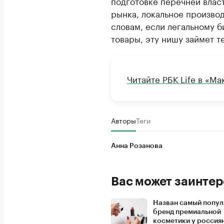
подготовке перечней влас
рынка, локальное производ
словам, если легальному б
товары, эту нишу займет т
Читайте РБК Life в «Ма
Авторы
Теги
Анна Розанова
Вас может заинтер
Назван самый попу
бренд премиальной
косметики у россия