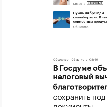
Красота
ЭКСКЛЮЗИВ
Нужны ли брендам
коллаборации. В че
совместных продук
Общество
Общество
06 августа, 08:46
В Госдуме объ
налоговый выч
благотворите
сохранить по
документы