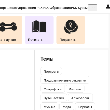
порт
Школа управления РБК
РБК Образование
РБК Курсы
тать лучше
Почитать
Потратить
Темы
Портреты
Поздравительные открытки
Смартфоны
Фильмы
Путешествия
Археология
Музыка
Мода
Сериалы