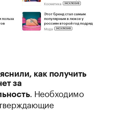
Косметика
ЭКСКЛЮЗИВ
Этот бренд стал самым
м польза
популярным в люксе у
тов
россиян второй год подряд
Мода
ЭКСКЛЮЗИВ
яснили, как получить
ет за
.
Необходимо
льность
дтверждающие