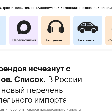
Отрасли
Недвижимость
Autonews
РБК Компании
Телеканал
РБК Вино
С
Послушать
Покататься
С
рендов исчезнут с
.
В России
нов. Список
у новый перечень
лельного импорта
 новый перечень товаров параллельного импорта