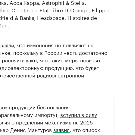
: Acca Kappa, Astrophil & Stella,
tian, Coreterno, Etat Libre D`Orange, Filippo
ldfield & Banks, Headspace, Histoires de
Gun.
являли
, что изменения не повлияют на
нке, поскольку в России «есть достаточно
 рассчитывают, что такие меры повысят
адиоэлектронную продукцию, что будет
отечественной радиоэлектронной
воз продукции без согласия
араллельному импорту),
вступил в силу
вляя о продлении механизма на 2025
мьер Денис Мантуров
заявил
, что список