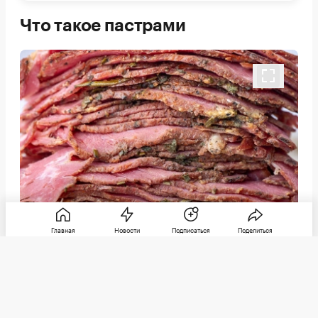
Что такое пастрами
Главная
Новости
Подписаться
Поделиться
Фото: Bernd Juergens / Shutterstock / FOTODOM
Пастрами произошло от пастирмы — вяленого мяса,
придуманного османскими турками