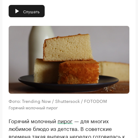
Слушать
Фото: Trending Now / Shuttersock / FOTODOM
Горячий молочный пирог
Горячий молочный
пирог
— для многих
любимое блюдо из детства. В советские
времена такая
выпечка
нередко готовилась к