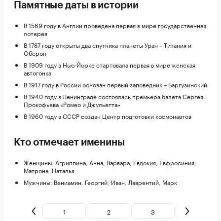
Памятные даты в истории
В 1569 году в Англии проведена первая в мире государственная
лотерея
В 1787 году открыты два спутника планеты Уран – Титания и
Оберон
В 1909 году в Нью-Йорке стартовала первая в мире женская
автогонка
В 1917 году в России основан первый заповедник – Баргузинский
В 1940 году в Ленинграде состоялась премьера балета Сергея
Прокофьева «Ромео и Джульетта»
В 1960 году в СССР создан Центр подготовки космонавтов
Кто отмечает именины
Женщины: Агриппина, Анна, Варвара, Евдокия, Евфросиния,
Матрона, Наталья
Мужчины: Вениамин, Георгий, Иван, Лаврентий, Марк
1
2
3
4