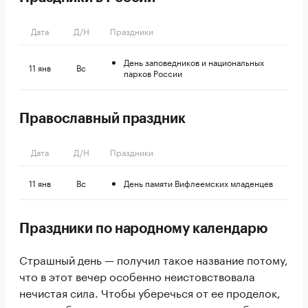
Дата
Д/Н
Праздники
День заповедников и национальных
11 янв
Вс
парков России
Православный праздник
Дата
Д/Н
Праздники
11 янв
Вс
День памяти Вифлеемских младенцев
Праздники по народному календарю
Страшный день — получил такое название потому,
что в этот вечер особенно неистовствовала
нечистая сила. Чтобы уберечься от ее проделок,