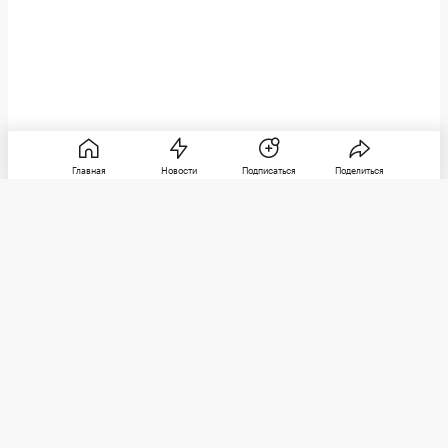
Главная
Новости
Подписаться
Поделиться
РБК
Категории
О компании
Погулять
Контактная информация
Поиграть