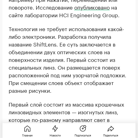
повороте. Исследование
опубликовано
на
сайте лаборатории HCI Engineering Group.
Технология не требует использования какой-
либо электроники. Разработка получила
название ShiftLens. Ее суть заключается в
объединении двух оптических слоев на
поверхности изделия. Первый состоит из
специальных линз. Он размещается поверх
расположенной под ним узорчатой подложки.
При смещении слоев объект отображает
разные рисунки.
Первый слой состоит из массива крошечных
линзовидных элементов — изогнутых линз,
которые по-разному направляют свет в
зависимости от угла обзора пользователя.
Узорчатая подложка содержит полосы
Главная
Новости
Подписаться
Поделиться