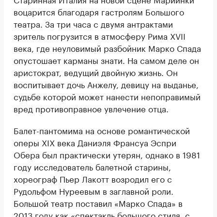
воцарится благодаря гастролям Большого
театра. За три часа с двумя антрактами
зритель погрузится в атмосферу Рима XVII
века, где неуловимый разбойник Марко Спада
опустошает карманы знати. На самом деле он
аристократ, ведущий двойную жизнь. Он
воспитывает дочь Анжелу, девицу на выданье,
судьбе которой может нанести непоправимый
вред противоправное увлечение отца.
Балет-пантомима на основе романтической
оперы XIX века Даниэля Франсуа Эспри
Обера был практически утерян, однако в 1981
году исследователь балетной старины,
хореограф Пьер Лакотт возродил его с
Рудольфом Нуреевым в заглавной роли.
Большой театр поставил «Марко Спада» в
2013 году как «спектакль большого стиля, с