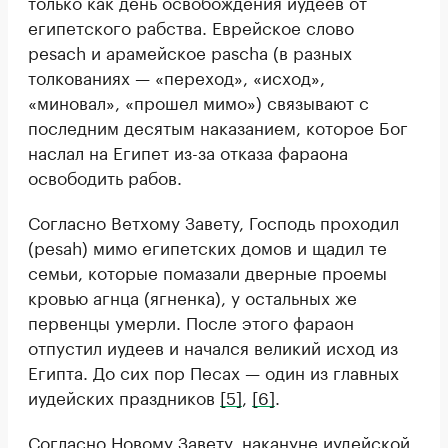
только как день освобождения иудеев от
египетского рабства. Еврейское слово
pesach и арамейское pascha (в разных
толкованиях — «переход», «исход»,
«миновал», «прошел мимо») связывают с
последним десятым наказанием, которое Бог
наслал на Египет из-за отказа фараона
освободить рабов.
Согласно Ветхому Завету, Господь проходил
(pesah) мимо египетских домов и щадил те
семьи, которые помазали дверные проемы
кровью агнца (ягненка), у остальных же
первенцы умерли. После этого фараон
отпустил иудеев и начался великий исход из
Египта. До сих пор Песах — один из главных
иудейских праздников
[5]
,
[6]
.
Согласно Новому Завету, накануне иудейской