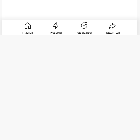
Главная
Новости
Подписаться
Поделиться
РБК
Категории
О компании
Погулять
Контактная информация
Поиграть
Редакция
Посмотреть
Размещение рекламы
Max
Послушать