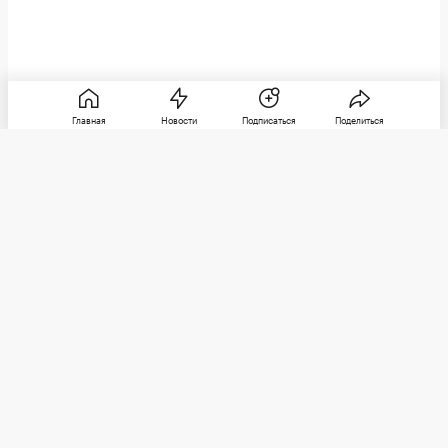
Главная
Новости
Подписаться
Поделиться
РБК
Категории
О компании
Погулять
Контактная информация
Поиграть
Редакция
Посмотреть
Размещение рекламы
Max