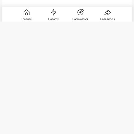
Главная
Новости
Подписаться
Поделиться
РБК
Категории
О компании
Погулять
Контактная информация
Поиграть
Редакция
Посмотреть
Размещение рекламы
Max
Послушать
Социальные сети
Покататься
Telegram
Стать лучше