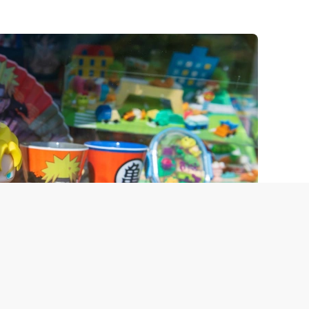
 / FOTODOM
о мотивам аниме «Наруто» и «Ван Пис»