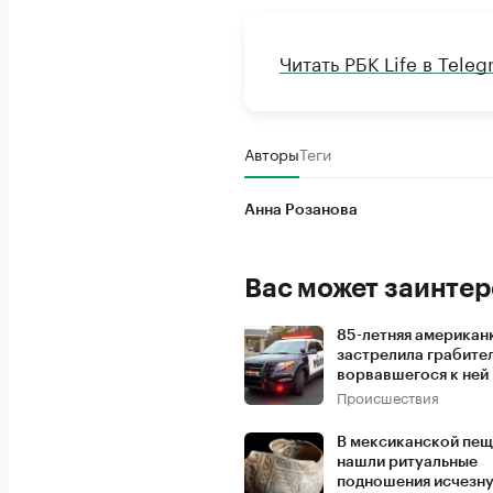
Читать РБК Life в Tele
Авторы
Теги
Анна Розанова
Вас может заинтер
85-летняя американ
застрелила грабител
ворвавшегося к ней 
Происшествия
В мексиканской пе
нашли ритуальные
подношения исчезн