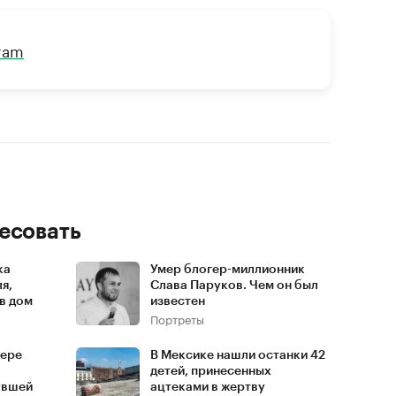
gram
есовать
ка
Умер блогер-миллионник
я,
Слава Паруков. Чем он был
в дом
известен
Портреты
щере
В Мексике нашли останки 42
детей, принесенных
увшей
ацтеками в жертву