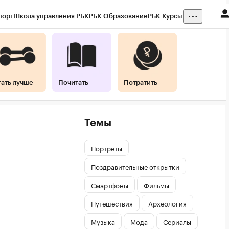
порт
Школа управления РБК
РБК Образование
РБК Курсы
тать лучше
Почитать
Потратить
Темы
Портреты
Поздравительные открытки
Смартфоны
Фильмы
Путешествия
Археология
Музыка
Мода
Сериалы