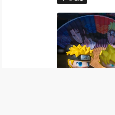
Фото: Blanscape / Shutterstock
Она оформляла заказы на товары п