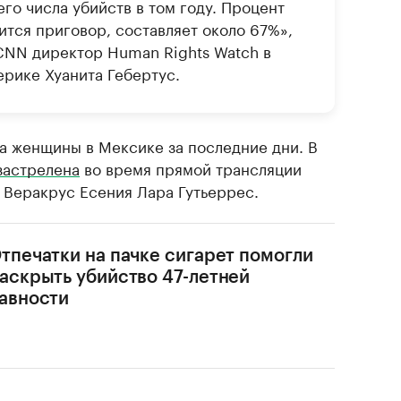
его числа убийств в том году. Процент
ится приговор, составляет около 67%»,
CNN директор Human Rights Watch в
рике Хуанита Гебертус.
ва женщины в Мексике за последние дни. В
застрелена
во время прямой трансляции
 Веракрус Есения Лара Гутьеррес.
тпечатки на пачке сигарет помогли
аскрыть убийство 47-летней
авности