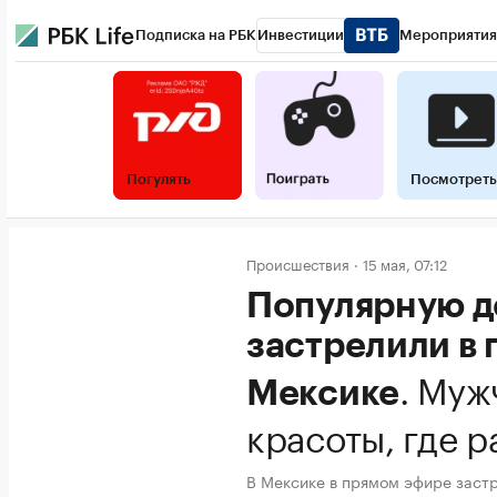
Подписка на РБК
Инвестиции
Мероприятия
Погулять
Посмотреть
Происшествия
15 мая, 07:12
Популярную д
застрелили в 
.
Мужч
Мексике
красоты, где 
В Мексике в прямом эфире заст