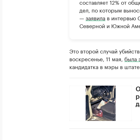
составляет 12% от общ
дел, по которым вынос
—
заявила
в интервью 
Северной и Южной Аме
Это второй случай убийст
воскресенье, 11 мая,
была 
кандидатка в мэры в штате
О
р
д