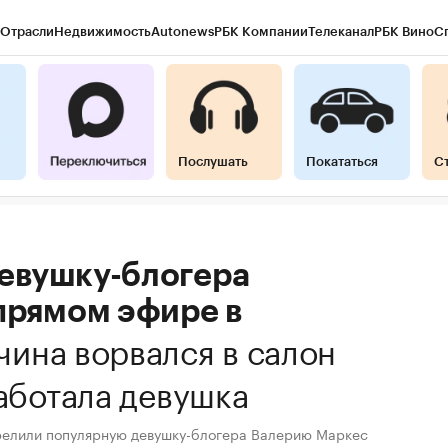
Отрасли
Недвижимость
Autonews
РБК Компании
Телеканал
РБК Вино
С
Послушать
Покататься
С
евушку-блогера
прямом эфире в
ина ворвался в салон
работала девушка
релили популярную девушку-блогера Валерию Маркес