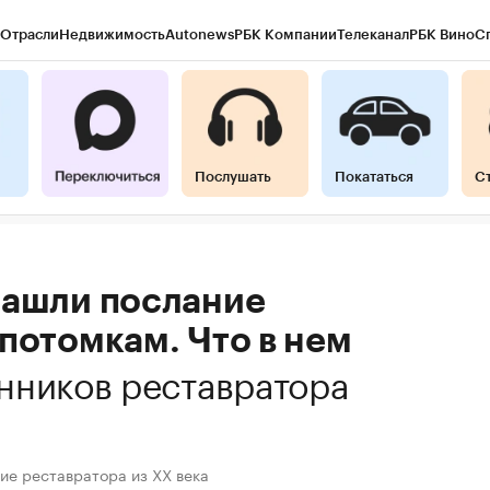
Отрасли
Недвижимость
Autonews
РБК Компании
Телеканал
РБК Вино
С
Послушать
Покататься
С
нашли послание
потомкам. Что в нем
нников реставратора
ие реставратора из XX века