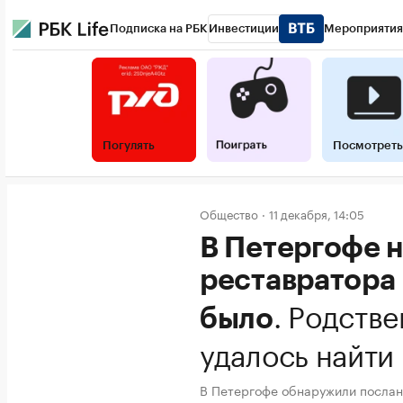
Подписка на РБК
Инвестиции
Мероприятия
Погулять
Посмотреть
Общество
11 декабря, 14:05
В Петергофе 
реставратора 
.
Родстве
было
удалось найти
В Петергофе обнаружили послан