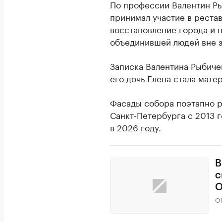
По профессии Валентин Ры
принимал участие в реста
восстановление города и 
объединившей людей вне з
Записка Валентина Рыбичев
его дочь Елена стала мате
Фасады собора поэтапно р
Санкт‑Петербурга с 2013 
в 2026 году.
В
с
О
О