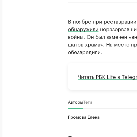
В ноябре при реставрации
обнаружили
неразорвавший
войны. Он был замечен «в
шатра храма». На место п
обезвредили.
Читать РБК Life в Tele
Авторы
Теги
Громова Елена