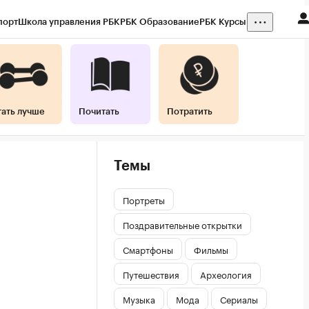
порт
Школа управления РБК
РБК Образование
РБК Курсы
тать лучше
Почитать
Потратить
Темы
Портреты
Поздравительные открытки
Смартфоны
Фильмы
Путешествия
Археология
Музыка
Мода
Сериалы