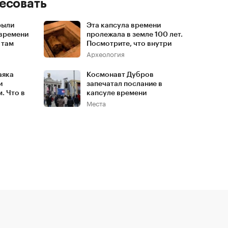
есовать
рыли
Эта капсула времени
 времени
пролежала в земле 100 лет.
 там
Посмотрите, что внутри
Археология
аяка
Космонавт Дубров
и
запечатал послание в
. Что в
капсуле времени
Места