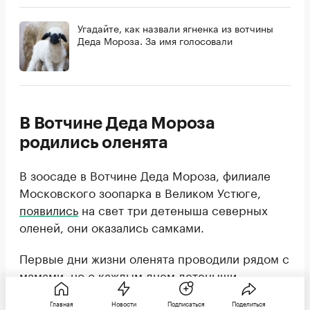
Угадайте, как назвали ягненка из вотчины
Деда Мороза. За имя голосовали
В Вотчине Деда Мороза
родились оленята
В зоосаде в Вотчине Деда Мороза, филиале
Московского зоопарка в Великом Устюге,
появились
на свет три детеныша северных
оленей, они оказались самками.
Первые дни жизни оленята проводили рядом с
мамами, но с каждым днем детеныши
становятся все любопытнее и все активнее
Главная
Новости
Подписаться
Поделиться
знакомятся с миром.