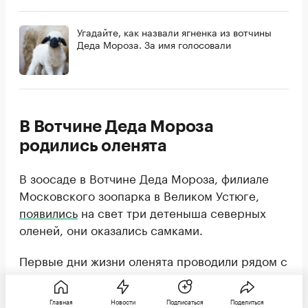
Угадайте, как назвали ягненка из вотчины
Деда Мороза. За имя голосовали
В Вотчине Деда Мороза
родились оленята
В зоосаде в Вотчине Деда Мороза, филиале
Московского зоопарка в Великом Устюге,
появились
на свет три детеныша северных
оленей, они оказались самками.
Первые дни жизни оленята проводили рядом с
мамами, но с каждым днем детеныши
становятся все любопытнее и все активнее
Главная
Новости
Подписаться
Поделиться