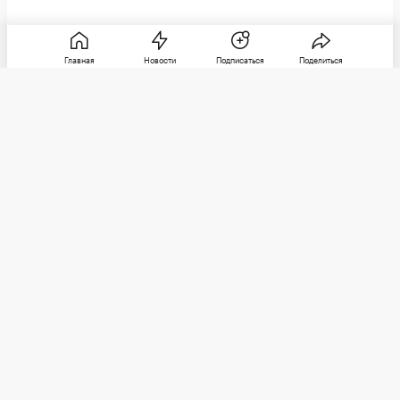
Главная
Новости
Подписаться
Поделиться
РБК
Категории
О компании
Погулять
Контактная информация
Поиграть
Редакция
Посмотреть
Размещение рекламы
Max
Послушать
Социальные сети
Покататься
Telegram
Стать лучше