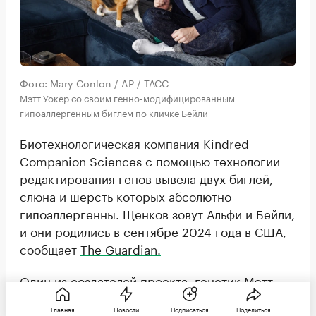
Фото: Mary Conlon / AP / ТАСС
Мэтт Уокер со своим генно-модифицированным
гипоаллергенным биглем по кличке Бейли
Биотехнологическая компания Kindred
Companion Sciences с помощью технологии
редактирования генов вывела двух биглей,
слюна и шерсть которых абсолютно
гипоаллергенны. Щенков зовут Альфи и Бейли,
и они родились в сентябре 2024 года в США,
сообщает
The Guardian.
Один из создателей проекта, генетик Мэтт
Уокер, из-за своей аллергии раньше не мог
Главная
Новости
Подписаться
Поделиться
даже погладить собаку. Теперь он спокойно