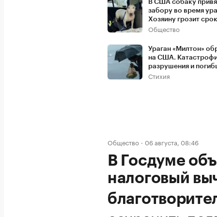
В США собаку привя
забору во время ура
Хозяину грозит сро
Общество
Ураган «Милтон» об
на США. Катастроф
разрушения и поги
Стихия
Общество
06 августа, 08:46
В Госдуме объ
налоговый выч
благотворите
сохранить по