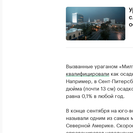
У
с
о
Вызванные ураганом «Милт
квалифицировали
как осад
Например, в Сент-Питерсбе
дюйма (почти 13 см) осадк
равна 0,1% в любой год.
В конце сентября на юго-
называли одним из самых 
Северной Америке. Скорос
спровоцировал наводнения