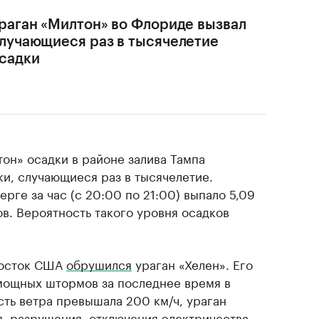
раган «Милтон» во Флориде вызвал
лучающиеся раз в тысячелетие
садки
он» осадки в районе залива Тампа
ки, случающиеся раз в тысячелетие.
рге за час (с 20:00 по 21:00) выпало 5,09
ов. Вероятность такого уровня осадков
восток США
обрушился
ураган «Хелен». Его
мощных штормов за последнее время в
ть ветра превышала 200 км/ч, ураган
, разрушения, отключения электричества,