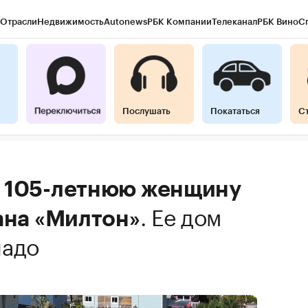
Отрасли
Недвижимость
Autonews
РБК Компании
Телеканал
РБК Вино
С
Послушать
Покататься
С
 105-летнюю женщину
.
Ее дом
ана «Милтон»
надо