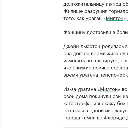
долгожительницу из-под о
Жилище разрушил торнадо,
того, как ураган «
Милтон
»
Женщину доставили в боль
Джейн Хьюстон родилась в 
она долгое время жила од
изменять не планирует, он
что близкие сейчас собира
время урагана пенсионерк
Из-за урагана «
Милтон
» в
свои дома покинули свыше 
катастрофа, и я скажу без
остаться в одной из эваку
города Тампа во Флориде 