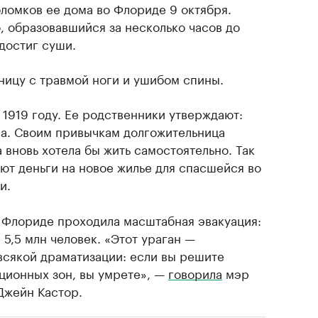
бломков ее дома во Флориде 9 октября.
 образовавшийся за несколько часов до
 достиг суши.
ницу с травмой ноги и ушибом спины.
1919 году. Ее родственники утверждают:
на. Своим привычкам долгожительница
а вновь хотела бы жить самостоятельно. Так
ют деньги на новое жилье для спасшейся во
и.
о Флориде проходила масштабная эвакуация:
5,5 млн человек. «Этот ураган —
 всякой драматизации: если вы решите
ационных зон, вы умрете», —
говорила
мэр
Джейн Кастор.