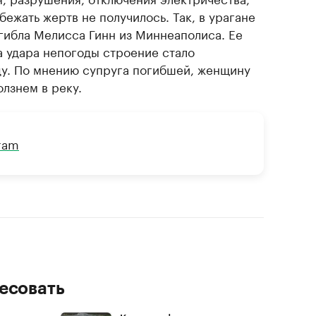
ежать жертв не получилось. Так, в урагане
огибла Мелисса Гинн из Миннеаполиса. Ее
за удара непогоды строение стало
оду. По мнению супруга погибшей, женщину
лзнем в реку.
gram
есовать