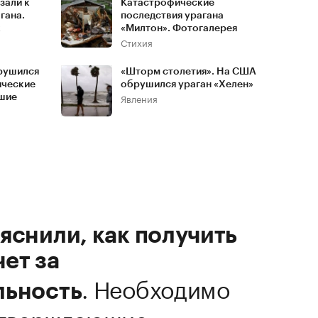
зали к
Катастрофические
гана.
последствия урагана
к
«Милтон». Фотогалерея
Стихия
рушился
«Шторм столетия». На США
ические
обрушился ураган «Хелен»
Явления
бшие
яснили, как получить
ет за
.
Необходимо
льность
дтверждающие