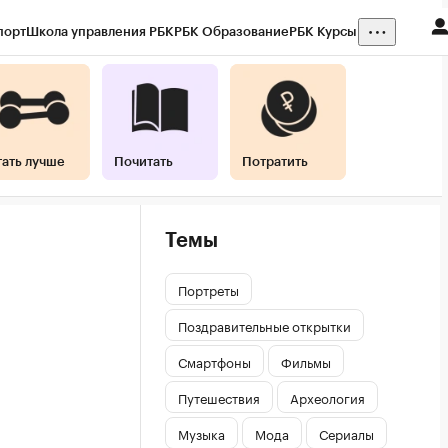
порт
Школа управления РБК
РБК Образование
РБК Курсы
тать лучше
Почитать
Потратить
Темы
Портреты
Поздравительные открытки
Смартфоны
Фильмы
Путешествия
Археология
Музыка
Мода
Сериалы