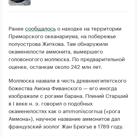
Ранее
сообщалось
о находке на территории
Приморского океанариума, на побережье
полуострова Житкова. Там обнаружили
окаменелости аммонита, вымершего
головоногого моллюска. По предварительной
оценке, останкам около 242 млн лет.
Моллюска назвали в честь древнеегипетского
божества Амона Фиванского — его иногда
изображали с рогами барана. Плиний Старший
в I веке н. э. говорил о подобных
окаменелостях как о ammoniscornua («рога
Аммона»), научное название аммонитов дал
французский зоолог Жан Брюгье в 1789 году.