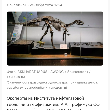
Обновлено 09 сентября 2024, 12:24
Фото: AKKHARAT JARUSILAWONG / Shutterstock /
FOTODOM
Окаменелость травоядного динозавра, принадлежащего к
семейству Iguanodontia (игуанодонты)
Эксперты из Института нефтегазовой
геологии и геофизики им. А.А. Трофимука СО
РАН (Новосибирск, ИНГГ СО РАН), Института