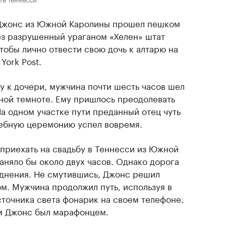
Джонс из Южной Каролины прошел пешком
рез разрушенный ураганом «Хелен» штат
чтобы лично отвести свою дочь к алтарю на
York Post.
у к дочери, мужчина почти шесть часов шел
ной темноте. Ему пришлось преодолевать
а одном участке пути преданный отец чуть
адебную церемонию успел вовремя.
 приехать на свадьбу в Теннесси из Южной
аняло бы около двух часов. Однако дорога
однения. Не смутившись, Джонс решил
м. Мужчина продолжил путь, используя в
сточника света фонарик на своем телефоне.
м Джонс был марафонцем.