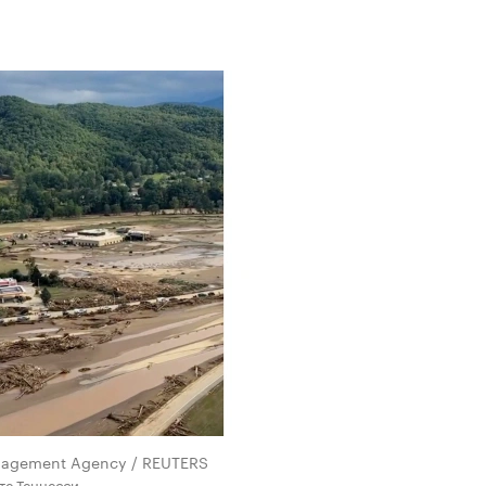
nagement Agency / REUTERS
те Теннесси