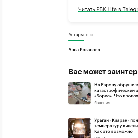
Читать РБК Life в Tele
Авторы
Теги
Анна Розанова
Вас может заинтер
На Европу обрушил
катастрофический 
«Борис». Что проис
Явления
Ураган «Киаран» по
температуру кипени
Как это возможно
Наука