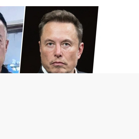
 - COMEO / Shutterstock / FOTODOM
ашли двойника Илона Маска, его фото