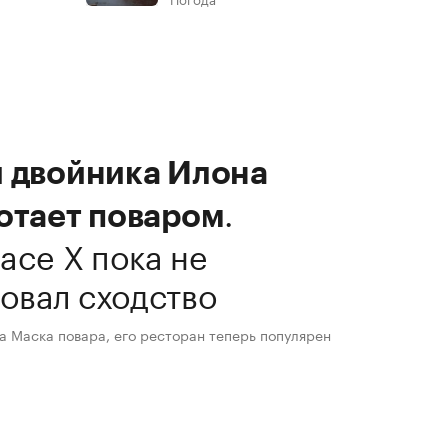
и двойника Илона
.
отает поваром
ace X пока не
овал сходство
а Маска повара, его ресторан теперь популярен