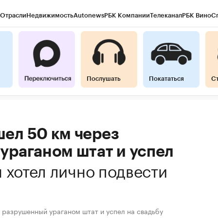
Отрасли
Недвижимость
Autonews
РБК Компании
Телеканал
РБК Вино
С
Послушать
Покататься
С
ел 50 км через
ураганом штат и успел
 хотел лично подвести
 разрушенный ураганом штат и успел на свадьбу