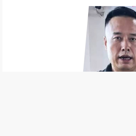
Фото: Douyin; Frederic Legrand
Ма Цзяньпин и Илон Маск
На северо-западе Китая н