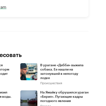
gram
есовать
ся
В урагане «Дебби» выжила
шторм
собака. Ее нашли на
ходит
затонувшей в непогоду
лодке
Происшествия
низил
На Ямайку обрушился ураган
я воды.
«Берил». Пугающие кадры
погодного явления
Погода