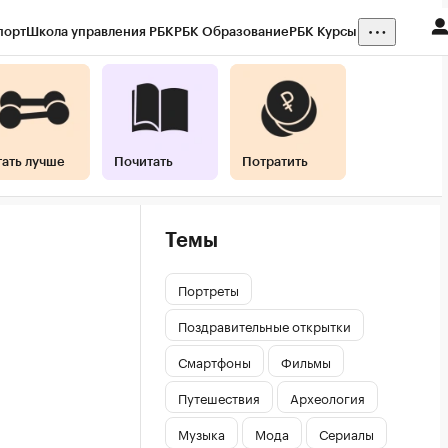
порт
Школа управления РБК
РБК Образование
РБК Курсы
тать лучше
Почитать
Потратить
Темы
Портреты
Поздравительные открытки
Смартфоны
Фильмы
Путешествия
Археология
Музыка
Мода
Сериалы