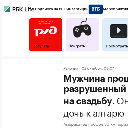
Подписка на РБК
Инвестиции
Мероприятия
Погулять
Посмотреть
Явления
02 октября, 09:07
Мужчина прош
разрушенный 
.
Он
на свадьбу
дочь к алтарю
Американец прошел 50 км через