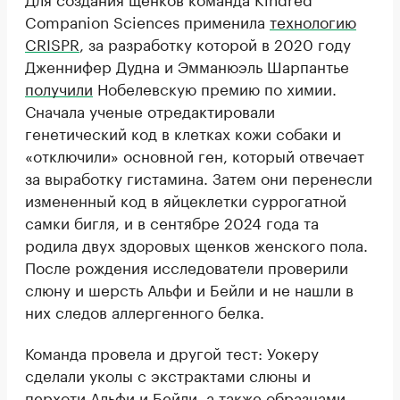
Companion Sciences применила
технологию
CRISPR
, за разработку которой в 2020 году
Дженнифер Дудна и Эмманюэль Шарпантье
получили
Нобелевскую премию по химии.
Сначала ученые отредактировали
генетический код в клетках кожи собаки и
«отключили» основной ген, который отвечает
за выработку гистамина. Затем они перенесли
измененный код в яйцеклетки суррогатной
самки бигля, и в сентябре 2024 года та
родила двух здоровых щенков женского пола.
После рождения исследователи проверили
слюну и шерсть Альфи и Бейли и не нашли в
них следов аллергенного белка.
Команда провела и другой тест: Уокеру
сделали уколы с экстрактами слюны и
перхоти Альфи и Бейли, а также образцами