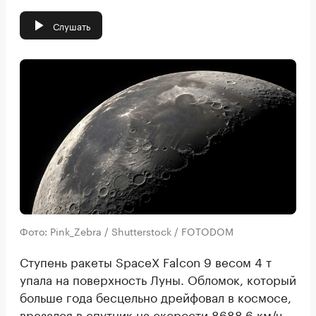
Слушать
Фото: Pink_Zebra / Shutterstock / FOTODOM
Ступень ракеты SpaceX Falcon 9 весом 4 т
упала на поверхность Луны. Обломок, который
больше года бесцельно дрейфовал в космосе,
врезался в спутник на скорости 8688,6 км/ч —