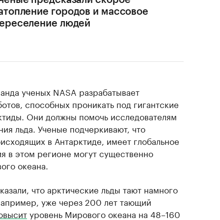
ченые предсказали скорое
атопление городов и массовое
ереселение людей
оманда ученых NASA разрабатывает
отов, способных проникать под гигантские
ктиды. Они должны помочь исследователям
ния льда. Ученые подчеркивают, что
исходящих в Антарктиде, имеет глобальное
ия в этом регионе могут существенно
ого океана.
казали, что арктические льды тают намного
Например, уже через 200 лет тающий
овысит
уровень Мирового океана на 48–160