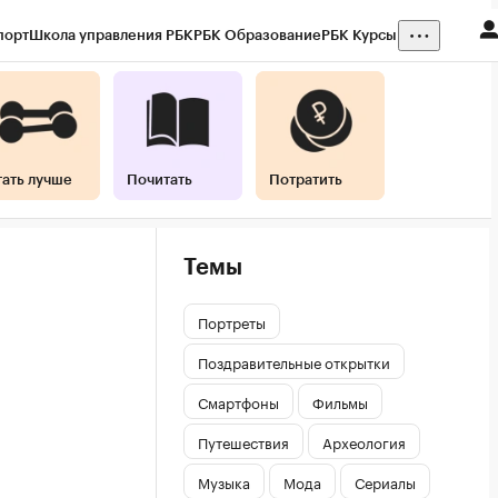
порт
Школа управления РБК
РБК Образование
РБК Курсы
тать лучше
Почитать
Потратить
Темы
Портреты
Поздравительные открытки
Смартфоны
Фильмы
Путешествия
Археология
Музыка
Мода
Сериалы