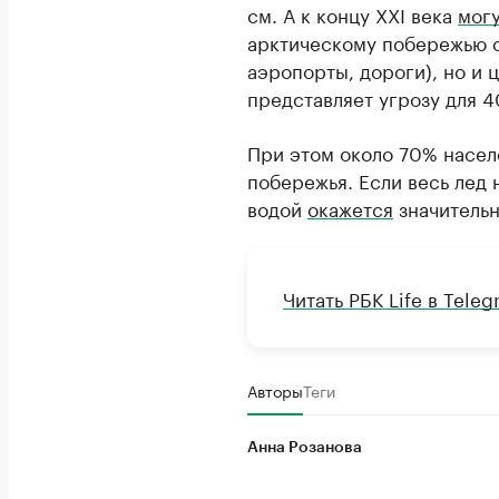
см. А к концу XXI века
могу
арктическому побережью 
аэропорты, дороги), но и 
представляет угрозу для 
При этом около 70% насе
побережья. Если весь лед 
водой
окажется
значительн
Читать РБК Life в Tele
Авторы
Теги
Анна Розанова