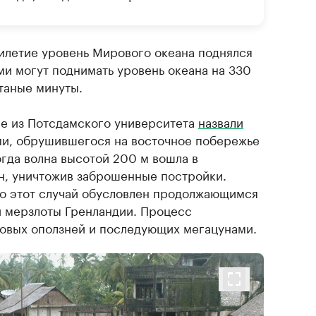
тилетие уровень Мирового океана поднялся
ми могут поднимать уровень океана на 330
итаные минуты.
ые из Потсдамского университета
назвали
ми, обрушившегося на восточное побережье
огда волна высотой 200 м вошла в
н, уничтожив заброшенные постройки.
то этот случай обусловлен продолжающимся
й мерзлоты Гренландии. Процесс
новых оползней и последующих мегацунами.