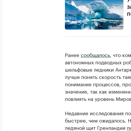
У
з
п
Ранее
сообщалось
, что к
автономных подводных роб
шельфовые ледники Антар
лучше понять скорость тая
понимание процессов, про
значение, так как изменен
повлиять на уровень Миров
Недавние исследования по
быстрее, чем ожидалось. 
ледяной щит Гренландии
п