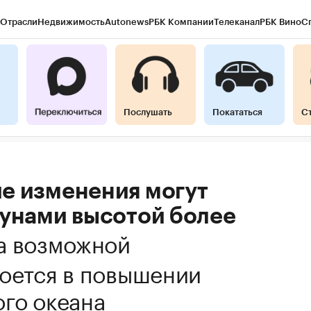
Отрасли
Недвижимость
Autonews
РБК Компании
Телеканал
РБК Вино
С
Послушать
Покататься
С
е изменения могут
цунами высотой более
а возможной
оется в повышении
го океана