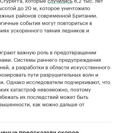
Стурегга, которые
случились
8,2 тыс. лет
ысотой до 20 м, которое уничтожило
ежных районов современной Британии.
огичные события могут повториться в
виях ускоренного таяния ледников и
играют важную роль в предотвращении
унами. Системы раннего предупреждения
ней, а разработки в области искусственного
нозировать пути разрушительных волн и
и. Однако исследователи подчеркивают, что
ких катастроф невозможно, поэтому
бежать их последствий может быть
вышенности, как можно дальше от