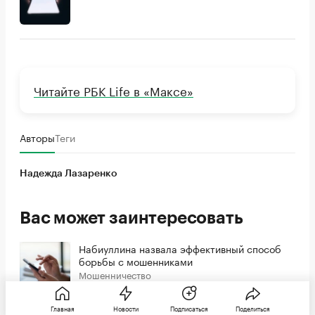
Читайте РБК Life в «Максе»
Авторы
Теги
Надежда Лазаренко
Вас может заинтересовать
Набиуллина назвала эффективный способ
борьбы с мошенниками
Мошенничество
Главная
Новости
Подписаться
Поделиться
Как работает мошенническая схема с