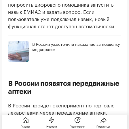
попросить цифрового помощника запустить
навык ЕМИАС и задать вопрос. Если
пользователь уже подключал навык, новый
функционал станет доступен автоматически.
В России ужесточили наказание за подделку
медсправок
В России появятся передвижные
аптеки
В России
пройдет
эксперимент по торговле
лекарствами через передвижные аптеки.
Планируется, что эксперимент начнется с 1
сентября 2026 года. Порядок его проведения
Главная
Новости
Подписаться
Поделиться