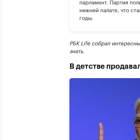
парламент. Партия по
нижней палате, что ст
годы.
РБК Life собрал интересны
знать.
В детстве продава