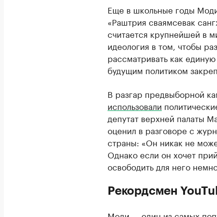
Еще в школьные годы Мод
«Раштрия сваямсевак сангх
считается крупнейшей в м
идеология в том, чтобы р
рассматривать как единую 
будущим политиком закреп
В разгар предвыборной ка
использовали
политические
депутат верхней палаты Ма
оценил в разговоре с жур
страны: «Он никак не може
Однако если он хочет прий
освободить для него немно
Рекордсмен YouTu
Моди — один из самых поп