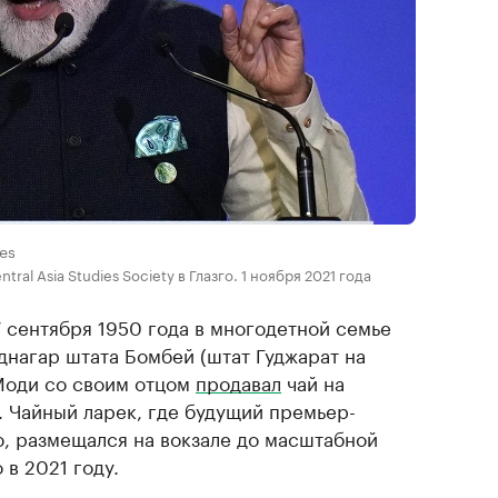
ges
al Asia Studies Society в Глазго. 1 ноября 2021 года
 сентября 1950 года в многодетной семье
днагар штата Бомбей (штат Гуджарат на
 Моди со своим отцом
продавал
чай на
 Чайный ларек, где будущий премьер-
, размещался на вокзале до масштабной
в 2021 году.