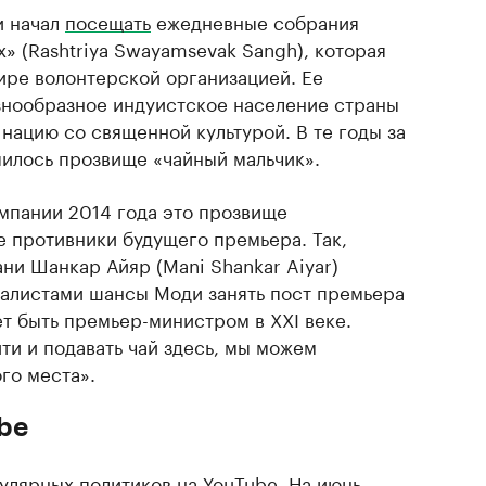
и начал
посещать
ежедневные собрания
» (Rashtriya Swayamsevak Sangh), которая
ире волонтерской организацией. Ее
азнообразное индуистское население страны
нацию со священной культурой. В те годы за
илось прозвище «чайный мальчик».
мпании 2014 года это прозвище
 противники будущего премьера. Так,
ни Шанкар Айяр (Mani Shankar Aiyar)
налистами шансы Моди занять пост премьера
т быть премьер-министром в XXI веке.
ти и подавать чай здесь, мы можем
го места».
be
улярных политиков на YouTube. На июнь