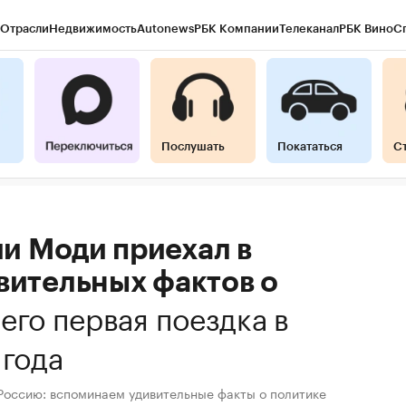
Отрасли
Недвижимость
Autonews
РБК Компании
Телеканал
РБК Вино
С
Послушать
Покататься
С
и Моди приехал в
вительных фактов о
 его первая поездка в
 года
Россию: вспоминаем удивительные факты о политике