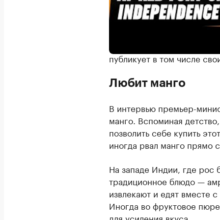
Narendra Modi / YouTube
В Instagram (входит в кор
запрещена в России) у пол
публикует в том числе сво
Любит манго
В интервью премьер-мини
манго. Вспоминая детство,
позволить себе купить это
иногда рвал манго прямо с
На западе Индии, где рос 
традиционное блюдо — амр
извлекают и едят вместе с
Иногда во фруктовое пюре
для усиления вкуса.