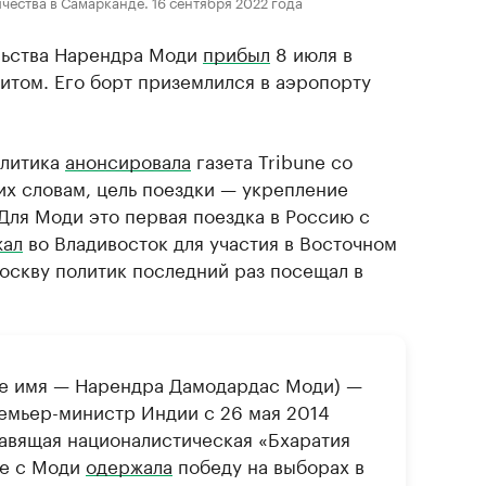
ества в Самарканде. 16 сентября 2022 года
льства Нарендра Моди
прибыл
8 июля в
итом. Его борт приземлился в аэропорту
олитика
анонсировала
газета Tribune со
их словам, цель поездки — укрепление
Для Моди это первая поездка в Россию с
жал
во Владивосток для участия в Восточном
скву политик последний раз посещал в
е имя — Нарендра Дамодардас Моди) —
емьер-министр Индии с 26 мая 2014
равящая националистическая «Бхаратия
ве с Моди
одержала
победу на выборах в