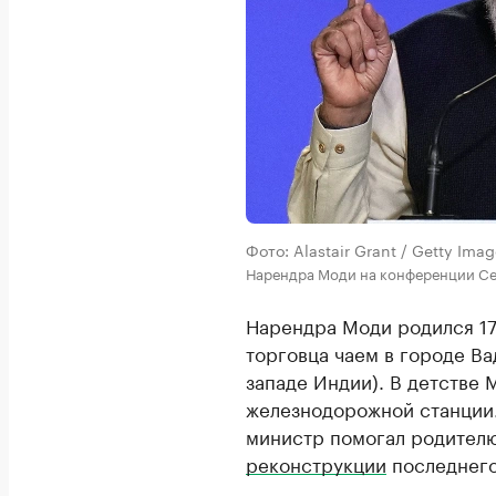
Фото: Alastair Grant / Getty Ima
Нарендра Моди на конференции Centr
Нарендра Моди родился 17
торговца чаем в городе Ва
западе Индии). В детстве
железнодорожной станции.
министр помогал родителю
реконструкции
последнего 