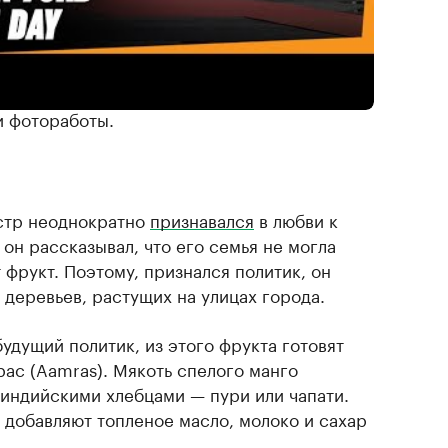
порацию Meta, признана экстремистской и
итика 90,8 млн подписчиков. Там он
и фотоработы.
стр неоднократно
признавался
в любви к
 он рассказывал, что его семья не могла
т фрукт. Поэтому, признался политик, он
 деревьев, растущих на улицах города.
будущий политик, из этого фрукта готовят
ас (Aamras). Мякоть спелого манго
 индийскими хлебцами — пури или чапати.
 добавляют топленое масло, молоко и сахар