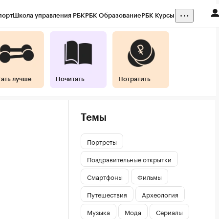
порт
Школа управления РБК
РБК Образование
РБК Курсы
тать лучше
Почитать
Потратить
Темы
Портреты
Поздравительные открытки
Смартфоны
Фильмы
Путешествия
Археология
Музыка
Мода
Сериалы