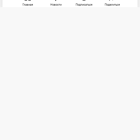
Главная
Новости
Подписаться
Поделиться
РБК
Категории
О компании
Погулять
Контактная информация
Поиграть
Редакция
Посмотреть
Размещение рекламы
Max
Послушать
Социальные сети
Покататься
Telegram
Стать лучше
Почитать
Потратить