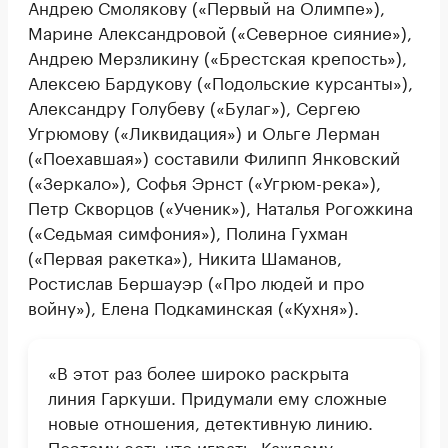
Андрею Смолякову («Первый на Олимпе»),
Марине Александровой («Северное сияние»),
Андрею Мерзликину («Брестская крепость»),
Алексею Бардукову («Подольские курсанты»),
Александру Голубеву («Булаг»), Сергею
Угрюмову («Ликвидация») и Ольге Лерман
(«Поехавшая») составили Филипп Янковский
(«Зеркало»), Софья Эрнст («Угрюм-река»),
Петр Скворцов («Ученик»), Наталья Рогожкина
(«Седьмая симфония»), Полина Гухман
(«Первая ракетка»), Никита Шаманов,
Ростислав Бершауэр («Про людей и про
войну»), Елена Подкаминская («Кухня»).
«В этот раз более широко раскрыта
линия Гаркуши. Придумали ему сложные
новые отношения, детективную линию.
Поэтому есть что играть. Каждому