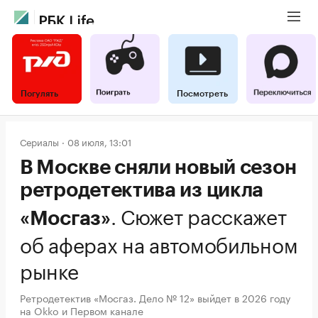
Погулять
Посмотреть
Сериалы
08 июля, 13:01
В Москве сняли новый сезон
ретродетектива из цикла
.
Сюжет расскажет
«Мосгаз»
об аферах на автомобильном
рынке
Ретродетектив «Мосгаз. Дело № 12» выйдет в 2026 году
на Okko и Первом канале