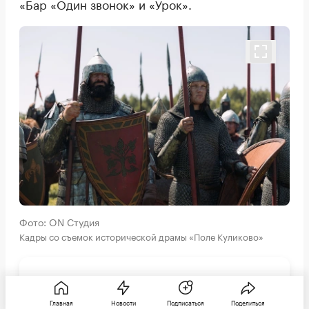
«Бар «Один звонок» и «Урок».
Фото: ON Студия
Кадры со съемок исторической драмы «Поле Куликово»
«Работа всегда начинается с погружения
в тему. Мы начали с изучения
Главная
Новости
Подписаться
Поделиться