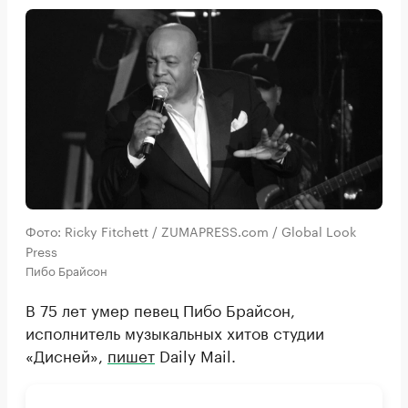
Фото: Ricky Fitchett / ZUMAPRESS.com / Global Look
Press
Пибо Брайсон
В 75 лет умер певец Пибо Брайсон,
исполнитель музыкальных хитов студии
«Дисней»,
пишет
Daily Mail.