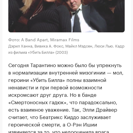
Фото: A Band Apart, Miramax Films
Дэрил Ханна, Вивика А. Фокс, Майкл Мэдсен, Люси Лью. Кадр
из фильма «Убить Билла» (2003)
Сегодня Тарантино можно было бы упрекнуть
в нормализации внутренней мизогинии — мол,
героини «Убить Билла» полны взаимной
ненависти и при первой возможности
искромсают друг друга. Но в банде
«Смертоносных гадюк», что парадоксально,
есть взаимное уважение. Так, Элли Драйвер
считает, что Беатрикс Киддо заслуживает
героической смерти, а О-Рэн Ишии
извиняется за то, что недооценила врага,