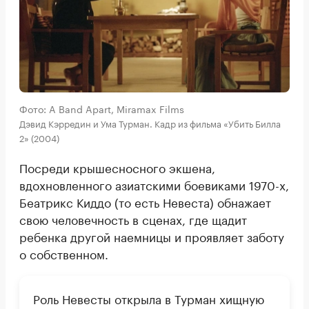
Фото: A Band Apart, Miramax Films
Дэвид Кэрредин и Ума Турман. Кадр из фильма «Убить Билла
2» (2004)
Посреди крышесносного экшена,
вдохновленного азиатскими боевиками 1970-х,
Беатрикс Киддо (то есть Невеста) обнажает
свою человечность в сценах, где щадит
ребенка другой наемницы и проявляет заботу
о собственном.
Роль Невесты открыла в Турман хищную