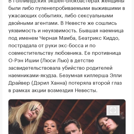
были либо пуленепробиваемыми выжившими в
ужасающих событиях, либо сексуальными
двойными агентами. В Невесте же сошлись
уязвимость и неуязвимость. Бывшая наемница
под именем Черная Мамба, Беатрикс Киддо,
пострадала от руки экс-босса и по
совместительству любовника. Ее противница
О-Рэн Ишии (Люси Лью) в детстве
засвидетельствовала убийство родителей
наемниками-якудза. Безумная киллерша Элли
Драйвер (Дэрил Ханна) потеряла второй глаз
в рамках акции возмездия Невесты.