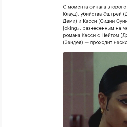
С момента финала второго
Клауд), убийства Эштрей (
Деми) и Кэсси (Сидни Суин
joking», разнесенным на м
романа Кэсси с Нейтом (Д
(Зендея) — проходит неско