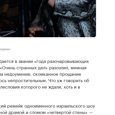
фории»
дается в звании «года разочаровывающих
«Очень странных дел» разозлил, мемная
ла недоумение, скомканное прощание
ось непростительным. Что уж говорить об
есловия которого не ждали, хоть и в
кий ремейк одноименного израильского шоу
ьной драмой и сломом «четвертой стены» —