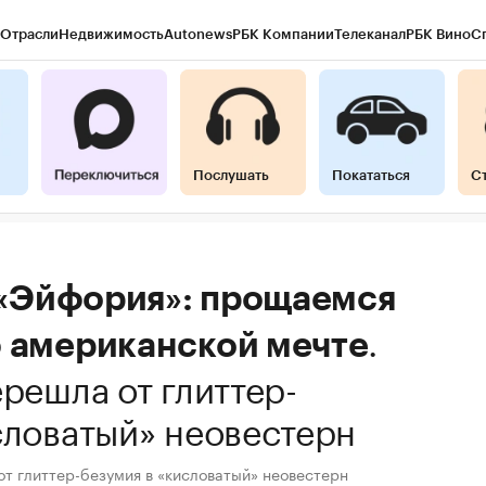
Отрасли
Недвижимость
Autonews
РБК Компании
Телеканал
РБК Вино
С
Послушать
Покататься
С
«Эйфория»: прощаемся
.
б американской мечте
решла от глиттер-
словатый» неовестерн
т глиттер-безумия в «кисловатый» неовестерн