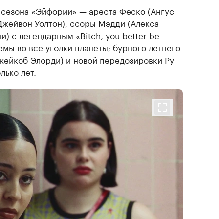
 сезона «Эйфории» — ареста Феско (Ангус
Джейвон Уолтон), ссоры Мэдди (Алекса
и) с легендарным «Bitch, you better be
емы во все уголки планеты; бурного летнего
жейкоб Элорди) и новой передозировки Ру
лько лет.