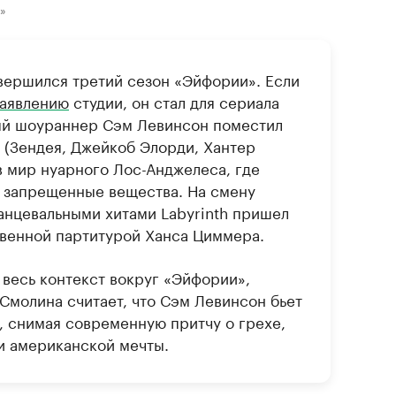
»
вершился третий сезон «Эйфории». Если
заявлению
студии, он стал для сериала
й шоураннер Сэм Левинсон поместил
 (Зендея, Джейкоб Элорди, Хантер
 мир нуарного Лос-Анджелеса, где
и запрещенные вещества. На смену
анцевальными хитами Labyrinth пришел
твенной партитурой Ханса Циммера.
весь контекст вокруг «Эйфории»,
Смолина считает, что Сэм Левинсон бьет
, снимая современную притчу о грехе,
и американской мечты.