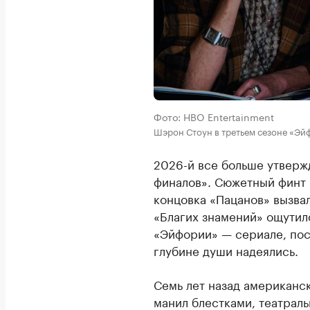
Фото: HBO Entertainment
Шэрон Стоун в третьем сезоне «Эй
2026-й все больше утверж
финалов». Сюжетный финт 
концовка «Пацанов» вызва
«Благих знамений» ощутил
«Эйфории» — сериале, посл
глубине души надеялись.
Семь лет назад американс
манил блестками, театрал