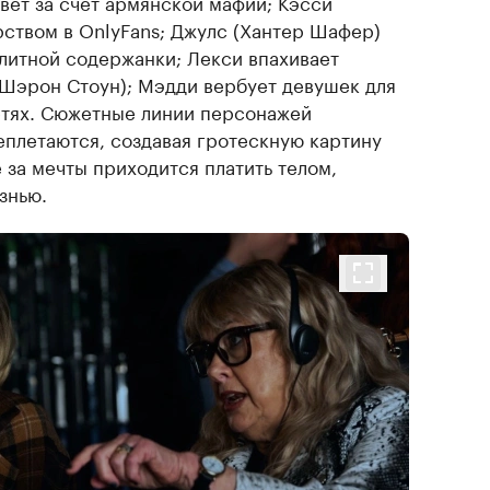
вет за счет армянской мафии; Кэсси
рством в OnlyFans; Джулс (Хантер Шафер)
элитной содержанки; Лекси впахивает
Шэрон Стоун); Мэдди вербует девушек для
етях. Сюжетные линии персонажей
плетаются, создавая гротескную картину
 за мечты приходится платить телом,
знью.