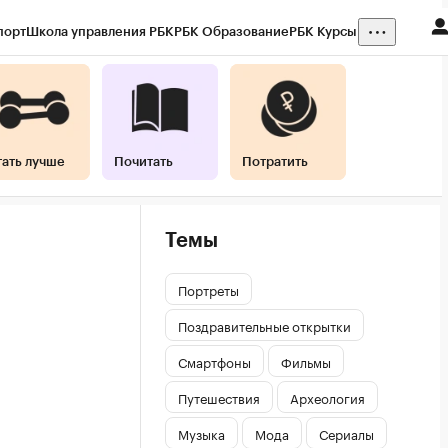
порт
Школа управления РБК
РБК Образование
РБК Курсы
тать лучше
Почитать
Потратить
Темы
Портреты
Поздравительные открытки
Смартфоны
Фильмы
Путешествия
Археология
Музыка
Мода
Сериалы