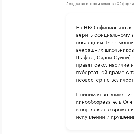
Зендея во втором сезоне «Эйфории
На HBO официально за
верить официальному
последним. Бессменны
вчерашних школьников
Шафер, Сидни Суини) в
правят секс, насилие 
пубертатной драме с т
неовестерн с величес
Принимая во внимание 
кинообозреватель Оля 
в нерв своего времени
искуплении и крушени