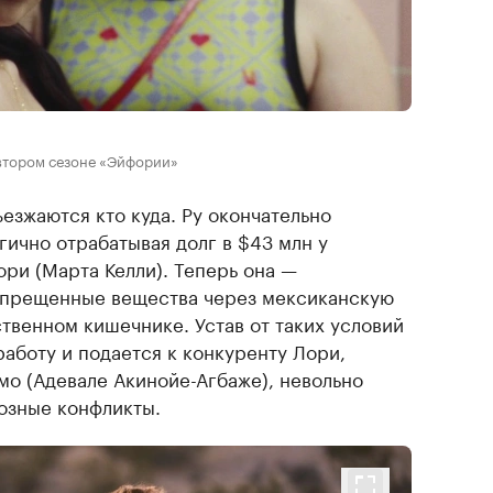
втором сезоне «Эйфории»
езжаются кто куда. Ру окончательно
гично отрабатывая долг в $43 млн у
ри (Марта Келли). Теперь она —
запрещенные вещества через мексиканскую
ственном кишечнике. Устав от таких условий
работу и подается к конкуренту Лори,
мо (Адевале Акинойе-Агбаже), невольно
озные конфликты.