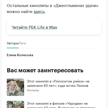
Остальные киноляпы в «Джентльменах удачи»
можно найти
здесь
.
Читайте РБК Life в Max
Авторы
Теги
Елена Колесова
Вас может заинтересовать
Этот киноляп в «Полосатом рейсе» не
замечали 65 лет»: куда исчез Леонов
Фильмы
Этот киноляп в фильме «Чародеи» не
замечали 44 года. Внимание на прическу