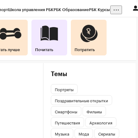
порт
Школа управления РБК
РБК Образование
РБК Курсы
тать лучше
Почитать
Потратить
Темы
Портреты
Поздравительные открытки
Смартфоны
Фильмы
Путешествия
Археология
Музыка
Мода
Сериалы