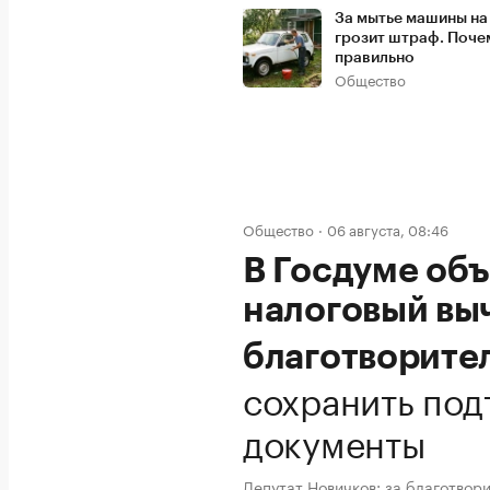
За мытье машины на
грозит штраф. Поче
правильно
Общество
Общество
06 августа, 08:46
В Госдуме объ
налоговый выч
благотворите
сохранить по
документы
Депутат Новичков: за благотвор