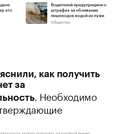
 даче
Водителей предупредили о
му это
штрафах за обливание
пешеходов водой из лужи
Общество
яснили, как получить
ет за
.
Необходимо
льность
дтверждающие
ительность можно получить налоговый вычет