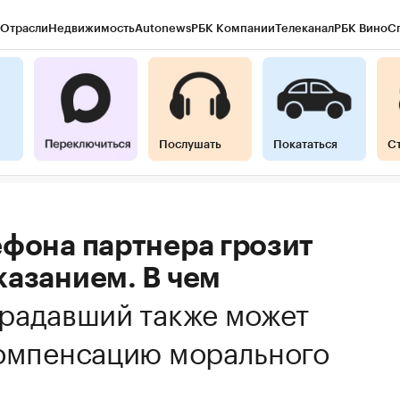
Отрасли
Недвижимость
Autonews
РБК Компании
Телеканал
РБК Вино
С
Послушать
Покататься
С
ефона партнера грозит
казанием. В чем
радавший также может
компенсацию морального