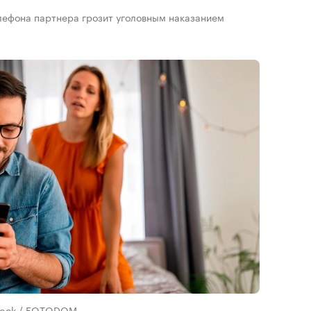
лефона партнера грозит уголовным наказанием
rstock / FOTODOM