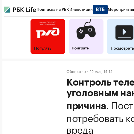
Подписка на РБК
Инвестиции
Мероприятия
Погулять
Посмотреть
Общество
22 мая, 14:14
Контроль тел
уголовным на
.
Пост
причина
потребовать 
вреда