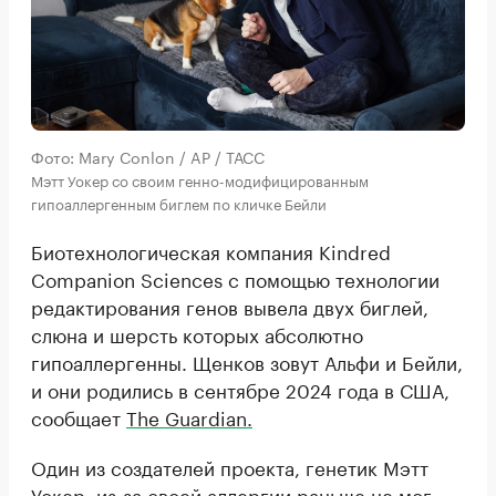
Фото: Mary Conlon / AP / ТАСС
Мэтт Уокер со своим генно-модифицированным
гипоаллергенным биглем по кличке Бейли
Биотехнологическая компания Kindred
Companion Sciences с помощью технологии
редактирования генов вывела двух биглей,
слюна и шерсть которых абсолютно
гипоаллергенны. Щенков зовут Альфи и Бейли,
и они родились в сентябре 2024 года в США,
сообщает
The Guardian.
Один из создателей проекта, генетик Мэтт
Уокер, из-за своей аллергии раньше не мог