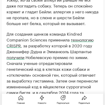
даже погладить собаку. Теперь он спокойно
кормит и гладит Бейли: аллергия у него никуда
не пропала, но в слюне и шерсти Бейли
больше нет белка, который ее вызывает.
Для создания щенков команда Kindred
Companion Sciences применила
технологию
CRISPR
, за разработку которой в 2020 году
Дженнифер Дудна и Эмманюэль Шарпантье
получили
Нобелевскую премию по химии.
Сначала ученые отредактировали
генетический код в клетках кожи собаки и
«отключили» основной ген, который отвечает
за выработку гистамина. Затем они перенесли
измененный код в яйцеклетки суррогатной
самки бигля, и в сентябре 2024 года та
родила двух здоровых щенков женского пола.
После рождения исследователи проверили
Главная
Новости
Подписаться
Поделиться