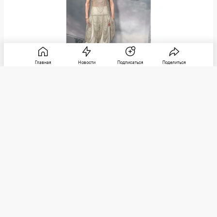
Главная
Новости
Подписаться
Поделиться
Фото: Jamie McCarthy / Getty Images
Николь Кидман на премьере третьего сезона сериала
«Спецназ: Львица» в Нью-Йорке
По мнению People, актриса появилась на
ковровой дорожке с более светлыми прядями,
чем привычный клубничный блонд. Челка-
шторка была уложена по моде 1970-х.
Стилист Кидман — Джесон Болден, он же
работает с Карой Делевинь, Синтией Эриво и