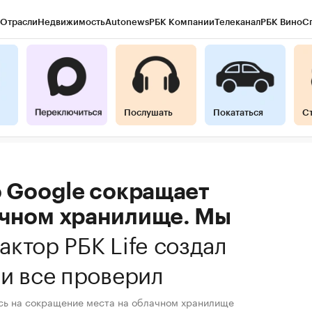
Отрасли
Недвижимость
Autonews
РБК Компании
Телеканал
РБК Вино
С
Послушать
Покататься
С
о Google сокращает
ачном хранилище. Мы
актор РБК Life создал
 и все проверил
сь на сокращение места на облачном хранилище