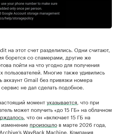
it на этот счет разделились. Одни считают,
ия борется со спамерами, другие же
отова пойти на что угодно для получения
х пользователей. Многие также удивились
ь аккаунт Gmail без привязки номера
 сервис не дал сделать подобное.
 настоящий момент
указывается
, что при
атель может получить «до 15 ГБ» на облачном
ерждалось
, что он «включает 15 ГБ на
о изменение
произошло
в марте 2026 года,
 Archive’s WayBack Machine. Компания