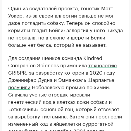
Один из создателей проекта, генетик Мэтт
Уокер, из-за своей аллергии раньше не мог
даже погладить собаку. Теперь он спокойно
кормит и гладит Бейли: аллергия у него никуда
не пропала, но в слюне и шерсти Бейли
больше нет белка, который ее вызывает.
Для создания щенков команда Kindred
Companion Sciences применила
технологию
CRISPR
, за разработку которой в 2020 году
Дженнифер Дудна и Эмманюэль Шарпантье
получили
Нобелевскую премию по химии.
Сначала ученые отредактировали
генетический код в клетках кожи собаки и
«отключили» основной ген, который отвечает
за выработку гистамина. Затем они перенесли
измененный код в яйцеклетки суррогатной
самки бигля, и в сентябре 2024 года та