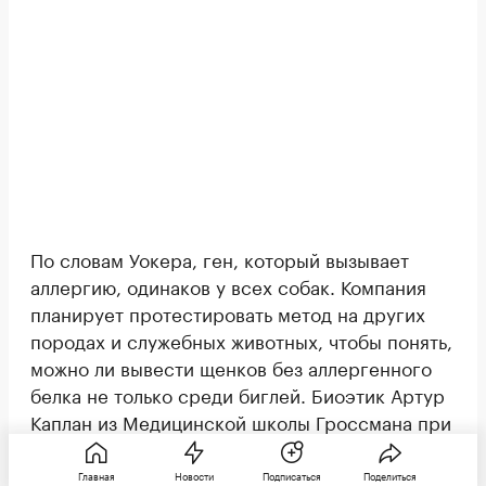
По словам Уокера, ген, который вызывает
аллергию, одинаков у всех собак. Компания
планирует протестировать метод на других
породах и служебных животных, чтобы понять,
можно ли вывести щенков без аллергенного
белка не только среди биглей. Биоэтик Артур
Каплан из Медицинской школы Гроссмана при
Нью-Йоркском университете отметил, что
технология откроет путь к тому, чтобы больше
Главная
Новости
Подписаться
Поделиться