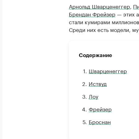
Арнольд Шварценеггер
,
П
Брендан Фрейзер
— этих а
стали кумирами миллионов.
Среди них есть модели, му
Содержание
Шварценеггер
Иствуд
Лоу
Фрейзер
Броснан