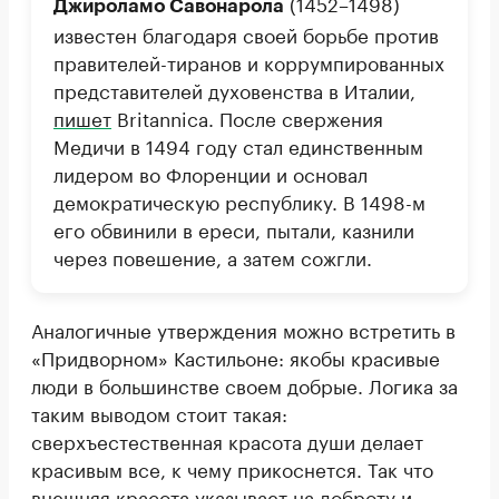
(1452–1498)
Джироламо Савонарола
известен благодаря своей борьбе против
правителей-тиранов и коррумпированных
представителей духовенства в Италии,
пишет
Britannica. После свержения
Медичи в 1494 году стал единственным
лидером во Флоренции и основал
демократическую республику. В 1498-м
его обвинили в ереси, пытали, казнили
через повешение, а затем сожгли.
Аналогичные утверждения можно встретить в
«Придворном» Кастильоне: якобы красивые
люди в большинстве своем добрые. Логика за
таким выводом стоит такая:
сверхъестественная красота души делает
красивым все, к чему прикоснется. Так что
внешняя красота указывает на доброту и