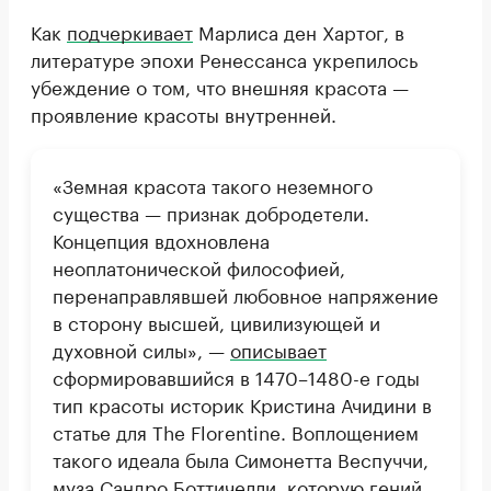
Как
подчеркивает
Марлиса ден Хартог, в
литературе эпохи Ренессанса укрепилось
убеждение о том, что внешняя красота —
проявление красоты внутренней.
«Земная красота такого неземного
существа — признак добродетели.
Концепция вдохновлена
неоплатонической философией,
перенаправлявшей любовное напряжение
в сторону высшей, цивилизующей и
духовной силы», —
описывает
сформировавшийся в 1470–1480-е годы
тип красоты историк Кристина Ачидини в
статье для The Florentine. Воплощением
такого идеала была Симонетта Веспуччи,
муза Сандро Боттичелли, которую гений