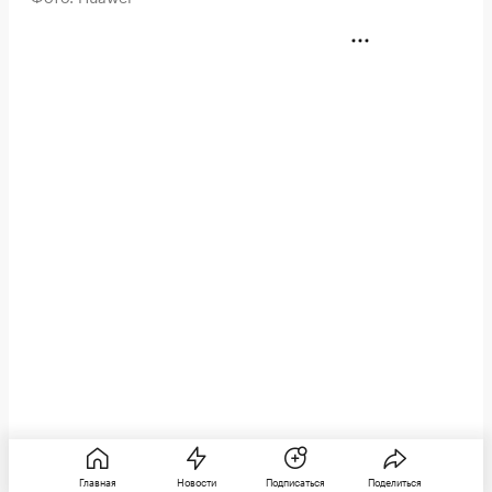
Ноутбук оснащен 14,2‑дюймовым гибким
Главная
Новости
Подписаться
Поделиться