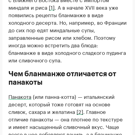
миндаля и риса
[1]
. А в начале XVII века уже
появились рецепты бланманже в виде
холодного десерта. Но, например, во Франции
до сих пор едят миндальные супы,
заправленные рисом или хлебом. Поэтому
иногда можно встретить два блюда:
бланманже в виде холодного сладкого пудинга
или сливочного супа.
Чем бланманже отличается от
панакоты
Панакота
(или панна-котта) — итальянский
десерт, который тоже готовят на основе
сливок, сахара и желатина
[2]
. Главное
отличие панакоты — она плотнее по текстуре
и имеет насыщенный сливочный вкус. Чаще
всего в нее добавляют ваниль, а в бланманже