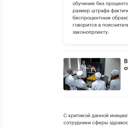
обучение без проценто
размер штрафа фактиче
беспроцентным образо
говорится в пояснител
законопроекту.
В
о
С критикой данной иници
сотрудники сферы здравоо