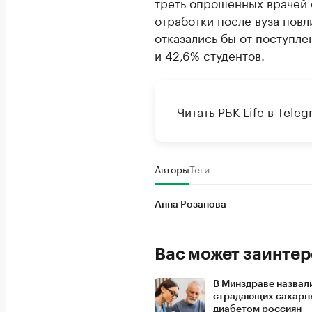
треть опрошенных врачей 
отработки после вуза повл
отказались бы от поступл
и 42,6% студентов.
Читать РБК Life в Tele
Авторы
Теги
Анна Розанова
Вас может заинтер
В Минздраве назвал
страдающих сахар
диабетом россиян