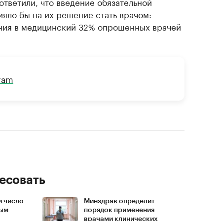
ответили, что введение обязательной
ияло бы на их решение стать врачом:
ения в медицинский 32% опрошенных врачей
gram
есовать
и число
Минздрав определит
ным
порядок применения
врачами клинических