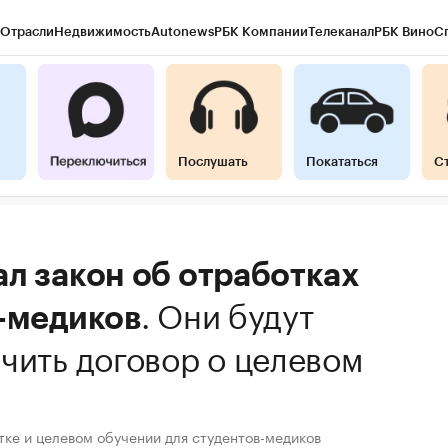
Отрасли
Недвижимость
Autonews
РБК Компании
Телеканал
РБК Вино
С
Послушать
Покататься
С
л закон об отработках
.
Они будут
в-медиков
чить договор о целевом
тке и целевом обучении для студентов-медиков