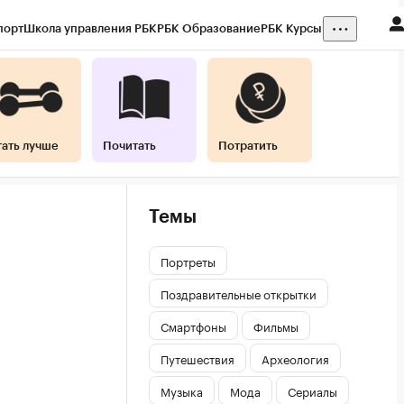
порт
Школа управления РБК
РБК Образование
РБК Курсы
тать лучше
Почитать
Потратить
Темы
Портреты
Поздравительные открытки
Смартфоны
Фильмы
Путешествия
Археология
Музыка
Мода
Сериалы