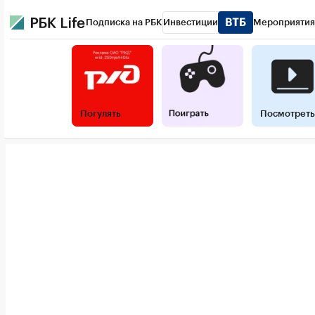
Подписка на РБК
Инвестиции
Мероприятия
РБК Life
Тренды
Визионеры
Национальные проект
Конференции СПб
Спецпроекты
Проверка контра
Погулять
Посмотреть