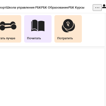
порт
Школа управления РБК
РБК Образование
РБК Курсы
ния
Кредитные рейтинги
Франшизы
Газета
Спецпроекты СПб
 наличной валюты
тать лучше
Почитать
Потратить