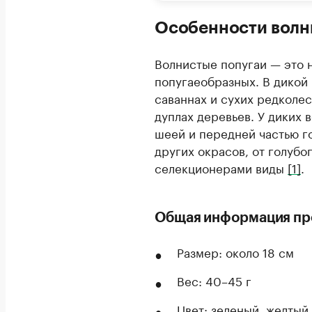
Особенности волн
Волнистые попугаи — это 
попугаеобразных. В дикой 
саваннах и сухих редколес
дуплах деревьев. У диких 
шеей и передней частью го
других окрасов, от голубо
селекционерами виды
[1]
.
Общая информация про
Размер: около 18 см
Вес: 40–45 г
Цвет: зеленый, желтый