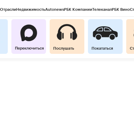
Отрасли
Недвижимость
Autonews
РБК Компании
Телеканал
РБК Вино
С
ы
Город
Стиль
Крипто
РБК Бизнес-среда
Дискуссионный клуб
Исследова
гентов
Политика
Экономика
Бизнес
Технологии и медиа
Финансы
Рынок
Послушать
Покататься
С