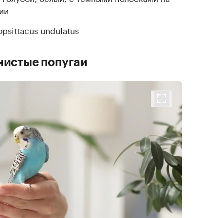
тии
psittacus undulatus
нистые попугаи