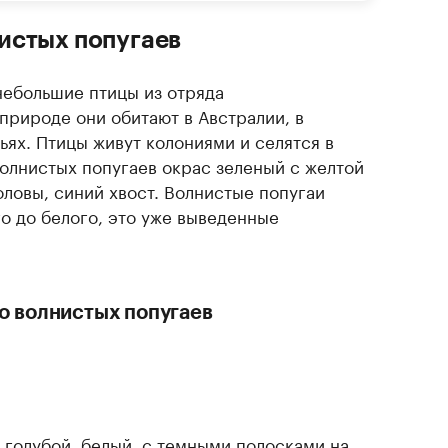
истых попугаев
небольшие птицы из отряда
природе они обитают в Австралии, в
ьях. Птицы живут колониями и селятся в
волнистых попугаев окрас зеленый с желтой
ловы, синий хвост. Волнистые попугаи
го до белого, это уже выведенные
 волнистых попугаев
, голубой, белый, с темными полосками на