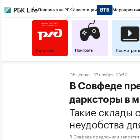
Подписка на РБК
Инвестиции
Мероприятия
Погулять
Посмотреть
Общество
07 ноября, 08:50
В Совфеде пр
дарксторы в 
Такие склады 
неудобства дл
В Совфеде предложили запретит