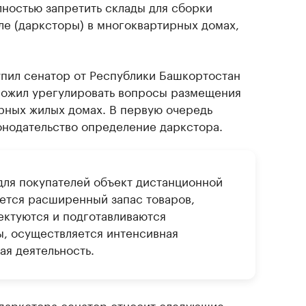
ностью запретить склады для сборки
ле (дарксторы) в многоквартирных домах,
пил сенатор от Республики Башкортостан
ложил урегулировать вопросы размещения
рных жилых домах. В первую очередь
конодательство определение даркстора.
для покупателей объект дистанционной
ется расширенный запас товаров,
ектуются и подготавливаются
ы, осуществляется интенсивная
ая деятельность.
даркстора сенатор относит следующие