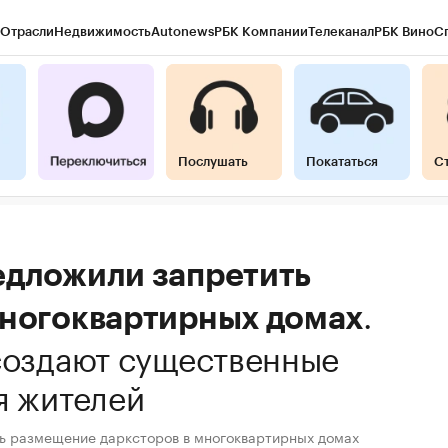
Отрасли
Недвижимость
Autonews
РБК Компании
Телеканал
РБК Вино
С
Послушать
Покататься
С
едложили запретить
.
многоквартирных домах
создают существенные
я жителей
ь размещение дарксторов в многоквартирных домах