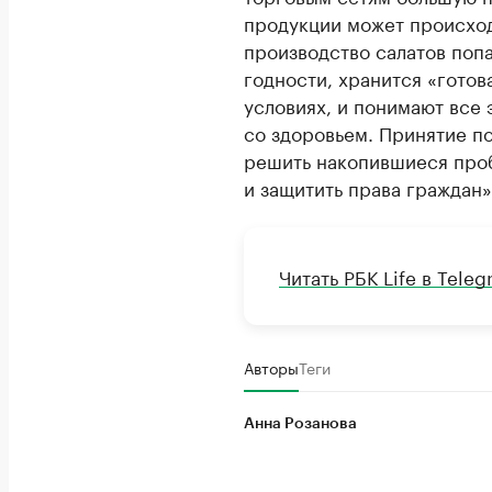
продукции может происход
производство салатов поп
годности, хранится «готов
условиях, и понимают все
со здоровьем. Принятие по
решить накопившиеся проб
и защитить права граждан»
Читать РБК Life в Tele
Авторы
Теги
Анна Розанова