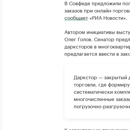
В Совфеде предложили пол
заказов при онлайн-торгов
сообщает
«РИА Новости».
Автором инициативы высту
Олег Голов. Сенатор пред
дарксторов в многокварти
предлагается ввести в за
Даркстор — закрытый 
торговли, где формиру
систематически компл
многочисленные заказ
погрузочно-разгрузочн
К характерным признакам 