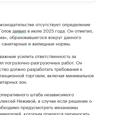
аконодательстве отсутствует определение
 Голов
заявил
в июле 2025 года. Он отметил,
ума», образовавшегося вокруг данного
т санитарные и жилищные нормы.
 важным усилить ответственность за
л погрузочно-разгрузочных работ. Он
ство должно разработать требования к
анционной торговли, включая минимальное
итарных зон.
 оперативного штаба независимого
лексей Неживой, в случае если решение о
еобходимо предусмотреть механизмы
нимателей, которым придется переносить