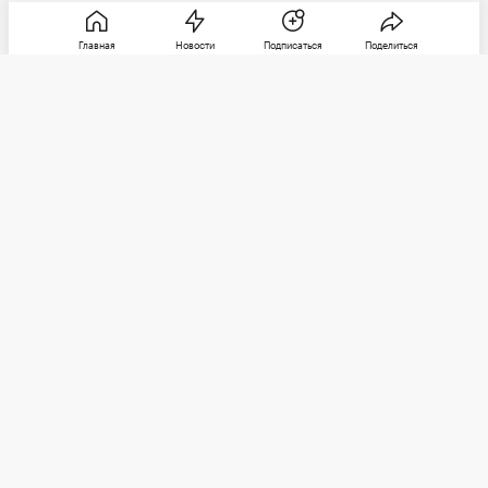
Главная
Новости
Подписаться
Поделиться
РБК
Категории
О компании
Погулять
Контактная информация
Поиграть
Редакция
Посмотреть
Размещение рекламы
Max
Послушать
Социальные сети
Покататься
Telegram
Стать лучше
Почитать