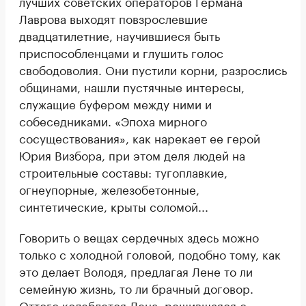
лучших советских операторов Германа
Лаврова выходят повзрослевшие
двадцатилетние, научившиеся быть
приспособленцами и глушить голос
свободоволия. Они пустили корни, разрослись
общинами, нашли пустячные интересы,
служащие буфером между ними и
собеседниками. «Эпоха мирного
сосуществования», как нарекает ее герой
Юрия Визбора, при этом деля людей на
строительные составы: тугоплавкие,
огнеупорные, железобетонные,
синтетические, крыты соломой...
Говорить о вещах сердечных здесь можно
только с холодной головой, подобно тому, как
это делает Володя, предлагая Лене то ли
семейную жизнь, то ли брачный договор.
Оттого колеблется Лена, решившаяся с