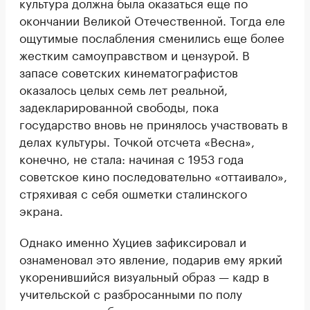
культура должна была оказаться еще по
окончании Великой Отечественной. Тогда еле
ощутимые послабления сменились еще более
жестким самоуправством и цензурой. В
запасе советских кинематографистов
оказалось целых семь лет реальной,
задекларированной свободы, пока
государство вновь не принялось участвовать в
делах культуры. Точкой отсчета «Весна»,
конечно, не стала: начиная с 1953 года
советское кино последовательно «оттаивало»,
стряхивая с себя ошметки сталинского
экрана.
Однако именно Хуциев зафиксировал и
ознаменовал это явление, подарив ему яркий
укоренившийся визуальный образ — кадр в
учительской с разбросанными по полу
листками и необузданным ветром перемен