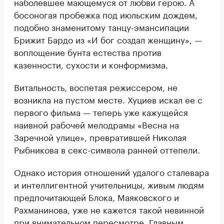
наболевшее мающемуся от любви герою. А
босоногая пробежка под июльским дождем,
подобно знаменитому танцу-эмансипации
Брижит Бардо из «И бог создал женщину», —
воплощение бунта естества против
казенности, сухости и конформизма.
Витальность, воспетая режиссером, не
возникла на пустом месте. Хуциев искал ее с
первого фильма — теперь уже кажущейся
наивной рабочей мелодрамы «Весна на
Заречной улице», превратившей Николая
Рыбникова в секс-символа ранней оттепели.
Однако история отношений удалого сталевара
и интеллигентной учительницы, живым людям
предпочитающей Блока, Маяковского и
Рахманинова, уже не кажется такой невинной
при внимательном пересмотре. Главным